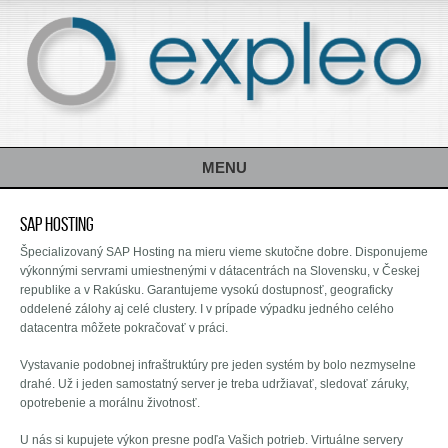
MENU
SAP Hosting
Špecializovaný SAP Hosting na mieru vieme skutočne dobre. Disponujeme
výkonnými servrami umiestnenými v dátacentrách na Slovensku, v Českej
republike a v Rakúsku. Garantujeme vysokú dostupnosť, geograficky
oddelené zálohy aj celé clustery. I v prípade výpadku jedného celého
datacentra môžete pokračovať v práci.
Vystavanie podobnej infraštruktúry pre jeden systém by bolo nezmyselne
drahé. Už i jeden samostatný server je treba udržiavať, sledovať záruky,
opotrebenie a morálnu životnosť.
U nás si kupujete výkon presne podľa Vašich potrieb. Virtuálne servery