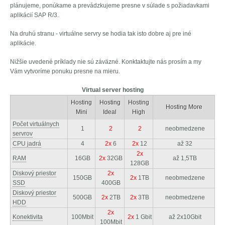
plánujeme, ponúkame a prevádzkujeme presne v súlade s požiadavkami
aplikácií SAP R/3.
Na druhú stranu - virtuálne servry se hodia tak isto dobre aj pre iné
aplikácie.
Nižšie uvedené príklady nie sú záväzné. Konktaktujte nás prosím a my
Vám vytvoríme ponuku presne na mieru.
Virtual server hosting
Hosting
Hosting
Hosting
Hosting More
Mini
Ideal
High
Počet virtuálnych
1
2
2
neobmedzene
servrov
CPU jadrá
4
2x
6
2x
12
až 32
2x
RAM
16GB
2x
32GB
až 1,5TB
128GB
Diskový priestor
2x
150GB
2x
1TB
neobmedzene
SSD
400GB
Diskový priestor
500GB
2x
2TB
2x
3TB
neobmedzene
HDD
2x
Konektivita
100Mbit
2x
1 Gbit
až 2x10Gbit
100Mbit