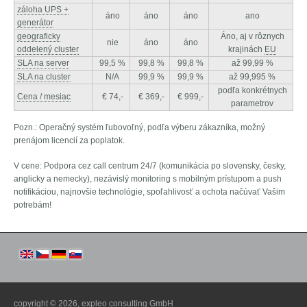
záloha UPS +
áno
áno
áno
ano
generátor
geograficky
Áno, aj v rôznych
nie
áno
áno
oddelený cluster
krajinách
EU
SLA na server
99,5 %
99,8 %
99,8 %
až 99,99 %
SLA na cluster
N/A
99,9 %
99,9 %
až 99,995 %
podľa konkrétnych
Cena / mesiac
€ 74,-
€ 369,-
€ 999,-
parametrov
Pozn.: Operačný systém ľubovoľný, podľa výberu zákazníka, možný
prenájom licencií za poplatok.
V cene: Podpora cez call centrum 24/7 (komunikácia po slovensky, česky,
anglicky a nemecky), nezávislý monitoring s mobilným prístupom a push
notifikáciou, najnovšie technológie, spoľahlivosť a ochota načúvať Vašim
potrebám!
copyright © 2026,
expleo consulting GmbH