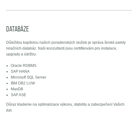
Databáze
Důležitou kapitolou našich poradenských služeb je správa široké palety
relačních databáz. Naši konzultanti jsou certifikováni pro instalace,
upgrady a údržbu:
Oracle RDBMS
SAP HANA
Microsoft SQL Server
IBM DB2 LUW
MaxDB
SAP ASE
Důraz klademe na optimalizace výkonu, stabilitu a zabezpečení Vašich
dat.