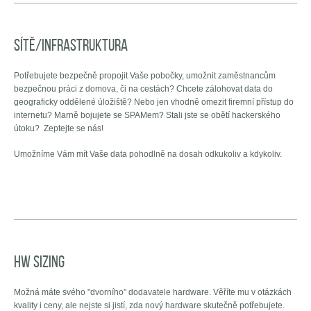
Sítě/Infrastruktura
Potřebujete bezpečně propojit Vaše pobočky, umožnit zaměstnancům
bezpečnou práci z domova, či na cestách? Chcete zálohovat data do
geograficky oddělené úložiště? Nebo jen vhodně omezit firemní přístup do
internetu? Marně bojujete se SPAMem? Stali jste se obětí hackerského
útoku? Zeptejte se nás!
Umožníme Vám mít Vaše data pohodlně na dosah odkukoliv a kdykoliv.
HW sizing
Možná máte svého "dvorního" dodavatele hardware. Věříte mu v otázkách
kvality i ceny, ale nejste si jistí, zda nový hardware skutečně potřebujete.